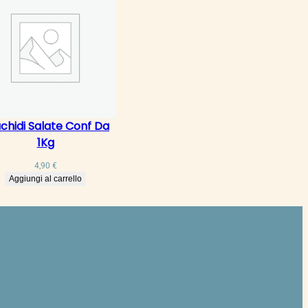
chidi Salate Conf Da
1Kg
4,90
€
Aggiungi al carrello