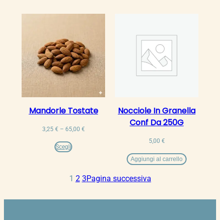
a
3,25 €
55,00 €
a
65,00 €
Mandorle Tostate
Nocciole In Granella
Conf Da 250G
Fascia
3,25
€
–
65,00
€
di
5,00
€
prezzo:
Scegli
da
Aggiungi al carrello
3,25 €
a
1
2
3
Pagina successiva
65,00 €