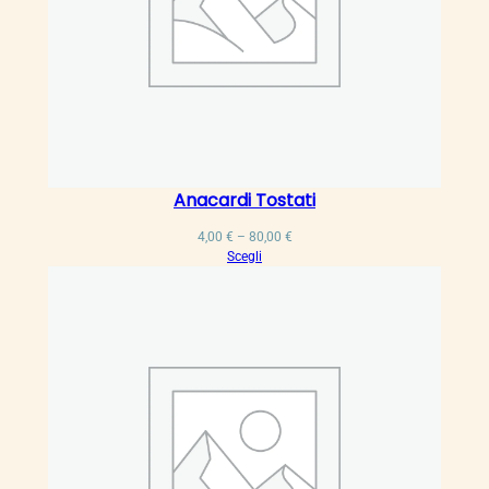
Anacardi Tostati
Fascia
4,00
€
–
80,00
€
di
Scegli
prezzo:
da
4,00 €
a
80,00 €