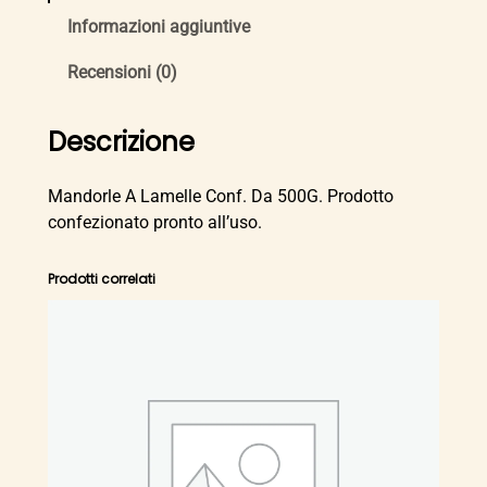
o
r
Informazioni aggiuntive
l
Recensioni (0)
e
A
L
Descrizione
a
m
Mandorle A Lamelle Conf. Da 500G. Prodotto
e
confezionato pronto all’uso.
l
l
Prodotti correlati
e
C
o
n
f
.
D
a