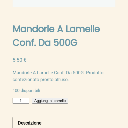
Mandorle A Lamelle
Conf. Da 500G
5,50
€
Mandorle A Lamelle Conf. Da 500G. Prodotto
confezionato pronto all’uso.
100 disponibili
M
Aggiungi al carrello
a
n
d
Descrizione