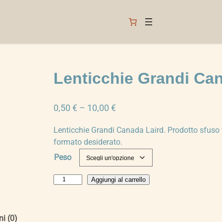
Lenticchie Grandi Ca
F
0,50
€
–
10,00
€
a
Lenticchie Grandi Canada Laird. Prodotto sfuso 
s
formato desiderato.
c
Peso
i
a
L
Aggiungi al carrello
d
e
i
n
p
t
i (0)