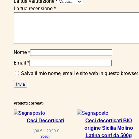
La tua valutazione
*
La tua recensione
*
Nome
*
Email
*
Salva il mio nome, email e sito web in questo browse
Prodotti correlati
Ceci Decorticati
Ceci decorticati BIO
origine Sicilia Molino
Fascia
1,00
€
–
20,00
€
Latina conf da 500g
di
Scegli