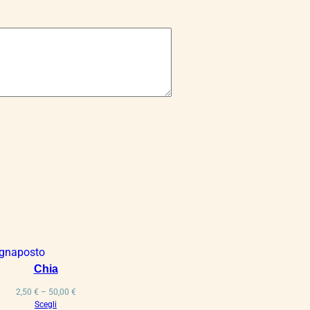
Chia
Fascia
2,50
€
–
50,00
€
di
Scegli