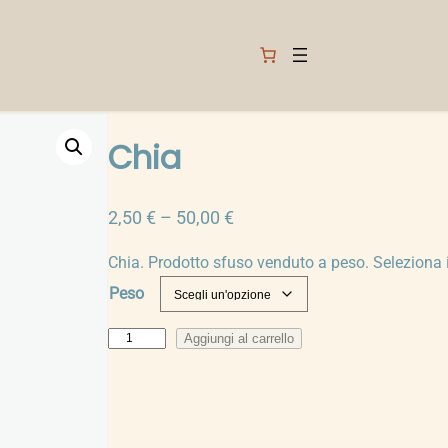
Chia
F
2,50
€
–
50,00
€
a
Chia. Prodotto sfuso venduto a peso. Seleziona 
s
Peso
c
i
C
Aggiungi al carrello
a
h
d
i
i
a
p
q