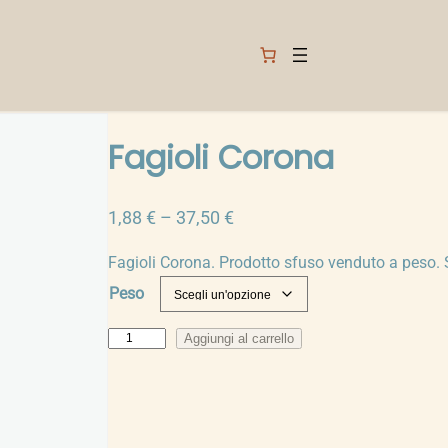
Fagioli Corona
F
1,88
€
–
37,50
€
a
Fagioli Corona. Prodotto sfuso venduto a peso. 
s
Peso
c
i
F
Aggiungi al carrello
a
a
d
g
i
i
p
o