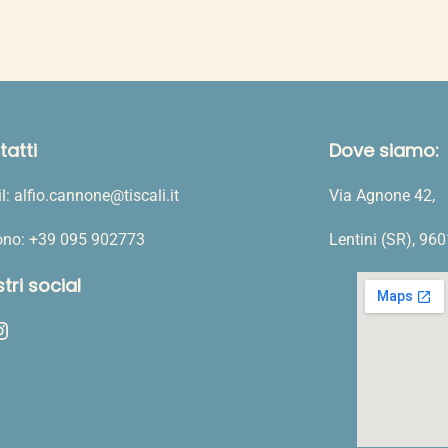
prezzo:
prezzo:
da
da
0,70 €
0,50 €
a
a
14,00 €
10,00 €
atti
Dove siamo:
l: alfio.cannone@tiscali.it
Via Agnone 42,
fono: +39 095 902773
Lentini (SR), 96
stri social
ram