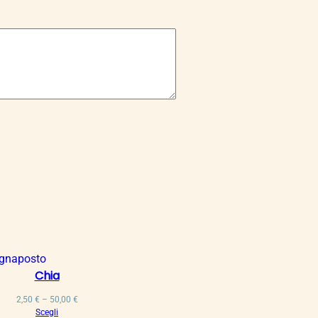
Chia
Fascia
2,50
€
–
50,00
€
di
Scegli