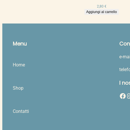
prezzo:
2,80
€
da
Aggiungi al carrello
1,00 €
a
20,00 €
Menu
Cont
e-mai
Home
tele
I no
Shop
Facebook
Instag
Contatti