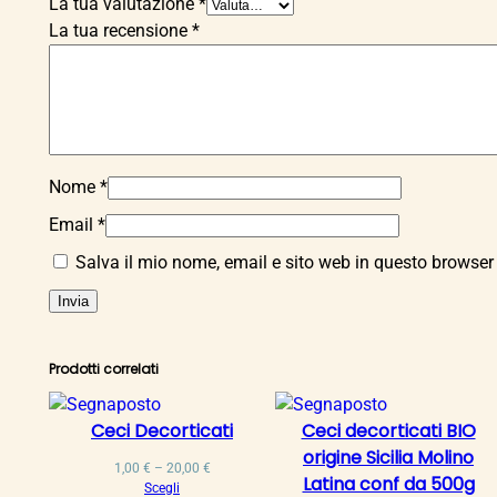
La tua valutazione
*
La tua recensione
*
Nome
*
Email
*
Salva il mio nome, email e sito web in questo browse
Prodotti correlati
Ceci Decorticati
Ceci decorticati BIO
origine Sicilia Molino
Fascia
1,00
€
–
20,00
€
Latina conf da 500g
di
Scegli