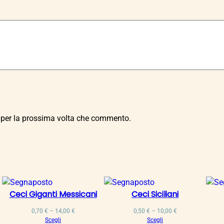
i
,
q
0
u
0
a
n
€
t
i
t
à
r per la prossima volta che commento.
Ceci Giganti Messicani
Ceci Siciliani
Fascia
Fascia
0,70
€
–
14,00
€
0,50
€
–
10,00
€
di
di
Scegli
Scegli