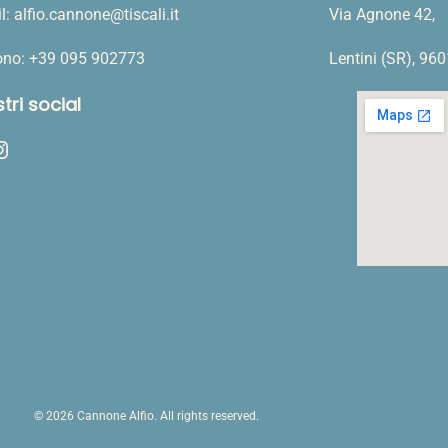
a
l: alfio.cannone@tiscali.it
Via Agnone 42,
1
k
fono: +39 095 902773
Lentini (SR), 96
g
q
stri social
u
ram
a
n
t
i
t
à
© 2026 Cannone Alfio. All rights reserved.