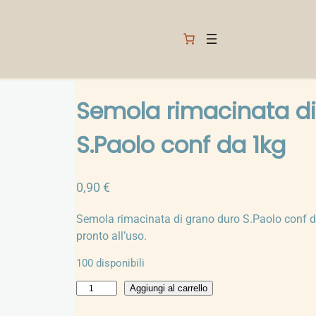
Semola rimacinata di
S.Paolo conf da 1kg
0,90
€
Semola rimacinata di grano duro S.Paolo conf d
pronto all’uso.
100 disponibili
S
Aggiungi al carrello
e