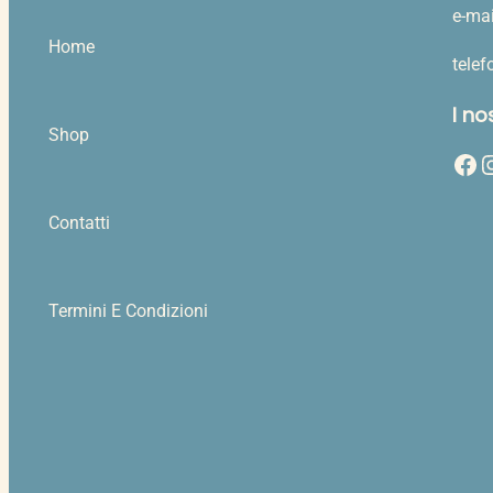
e-mai
Home
tele
I no
Shop
Facebook
Instag
Contatti
Termini E Condizioni