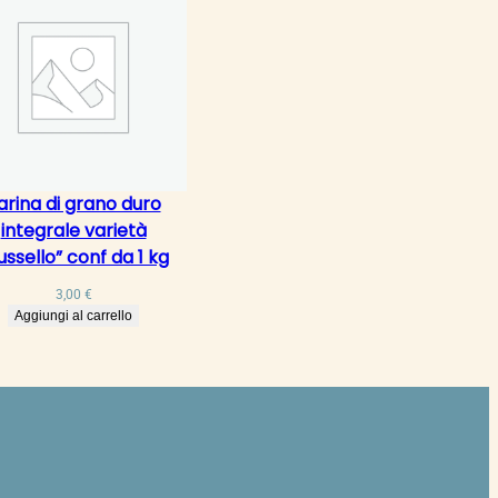
arina di grano duro
integrale varietà
ussello” conf da 1 kg
3,00
€
Aggiungi al carrello