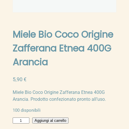
Miele Bio Coco Origine
Zafferana Etnea 400G
Arancia
5,90
€
Miele Bio Coco Origine Zafferana Etnea 400G
Arancia. Prodotto confezionato pronto all’uso.
100 disponibili
M
Aggiungi al carrello
i