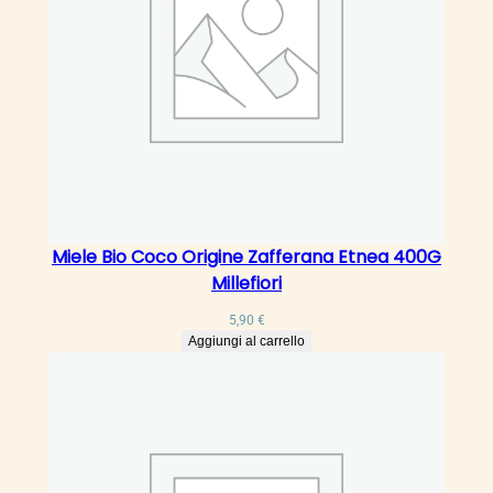
a
n
c
i
a
q
u
a
n
t
Miele Bio Coco Origine Zafferana Etnea 400G
i
Millefiori
t
5,90
€
à
Aggiungi al carrello