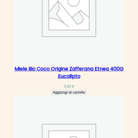
a
f
f
e
r
a
n
a
E
t
Miele Bio Coco Origine Zafferana Etnea 400G
n
Eucalipto
e
5,90
€
a
Aggiungi al carrello
4
0
0
G
A
r