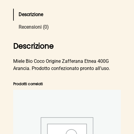
e
l
Descrizione
e
B
Recensioni (0)
i
o
Descrizione
C
o
Miele Bio Coco Origine Zafferana Etnea 400G
c
Arancia. Prodotto confezionato pronto all’uso.
o
O
Prodotti correlati
r
i
g
i
n
e
Z