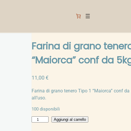
Farina di grano tenero
“Maiorca” conf da 5k
11,00
€
Farina di grano tenero Tipo 1 “Maiorca” conf da
all’uso.
100 disponibili
F
Aggiungi al carrello
a