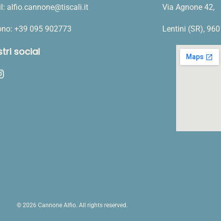
5
l: alfio.cannone@tiscali.it
Via Agnone 42,
k
g
fono: +39 095 902773
Lentini (SR), 96
q
u
stri social
a
ram
n
t
i
t
à
© 2026 Cannone Alfio. All rights reserved.