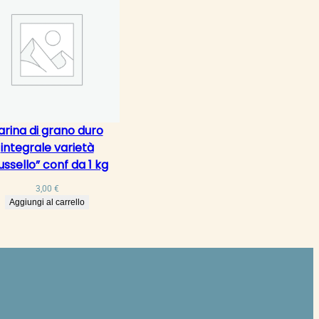
arina di grano duro
integrale varietà
ussello” conf da 1 kg
3,00
€
Aggiungi al carrello