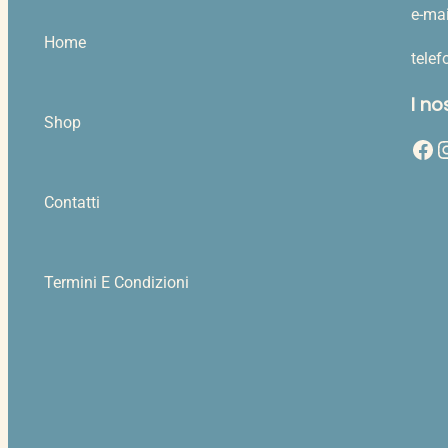
e-mai
Home
tele
I no
Shop
Facebook
Instag
Contatti
Termini E Condizioni