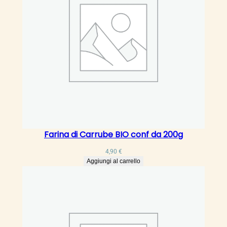
I
O
t
i
p
o
0
S
.
P
a
Farina di Carrube BIO conf da 200g
o
l
4,90
€
o
Aggiungi al carrello
c
o
n
f
d