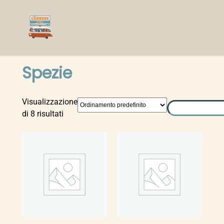
Vai
Home
/ Spezie
al
Spezie
contenuto
Visualizzazione
Cerca
di 8 risultati