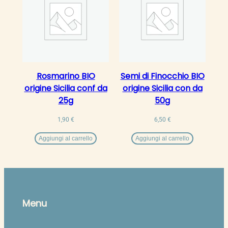
Rosmarino BIO
Semi di Finocchio BIO
origine Sicilia conf da
origine Sicilia con da
25g
50g
1,90
€
6,50
€
Aggiungi al carrello
Aggiungi al carrello
Menu