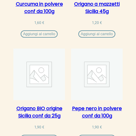
Curcuma in polvere
Origano a mazzetti
conf da 100g
Sicilia 45g
1,60
€
1,20
€
Aggiungi al carrello
Aggiungi al carrello
Origano BIO origine
Pepe nero in polvere
Sicilia conf da 25g
conf da 100g
1,90
€
1,90
€